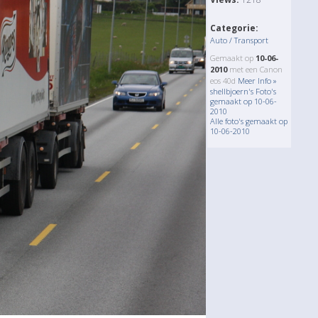
Categorie:
Auto / Transport
Gemaakt op
10-06-
2010
met een Canon
eos 40d
Meer Info »
shellbjoern's Foto's
gemaakt op 10-06-
2010
Alle foto's gemaakt op
10-06-2010