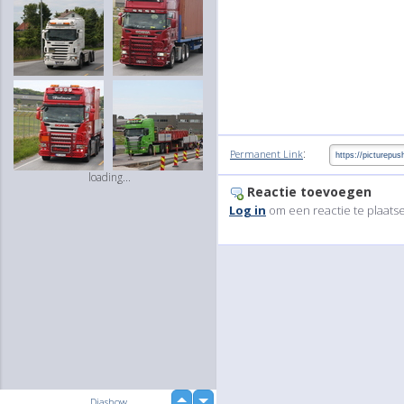
:
Permanent Link
loading...
Reactie toevoegen
Log in
om een reactie te plaats
up
Diashow