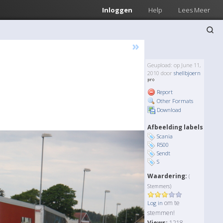
Inloggen
Help
Lees Meer
»
Geupload: op June 11,
2010 door
shellbjoern
Report
Other Formats
Download
Afbeelding labels
Scania
R500
Sendt
S
Waardering:
(
Stemmers)
om te
Log in
stemmen!
Views:
1218