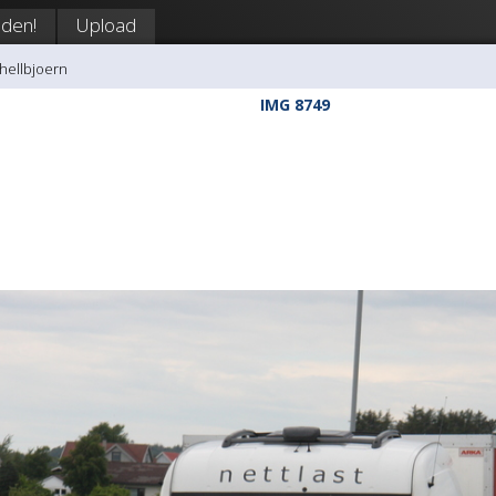
den!
Upload
shellbjoern
IMG 8749