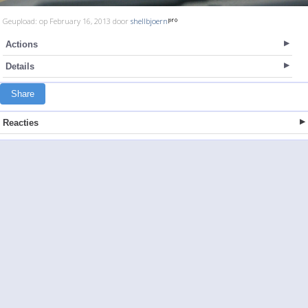
Geupload: op February 16, 2013 door
shellbjoern
Actions
Details
Share
Reacties