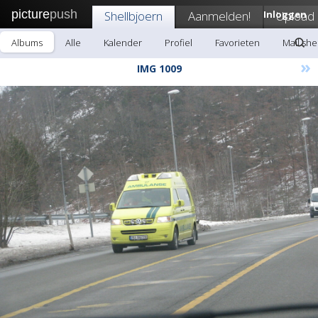
picture
push
Shellbjoern
Aanmelden!
Inloggen
Upload
Albums
Alle
Kalender
Profiel
Favorieten
Mail she
»
IMG 1009