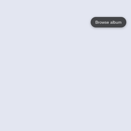
Browse album
Language
English
Nederlands
Français
Jouw
Help
Lees Meer