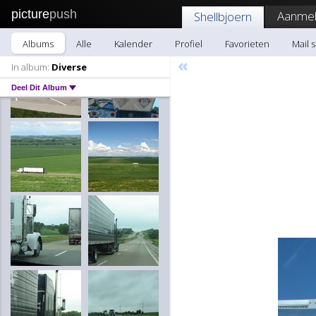
picture
push
Aanmel
Shellbjoern
Albums
Alle
Kalender
Profiel
Favorieten
Mail 
«
In album:
Diverse
Deel Dit Album