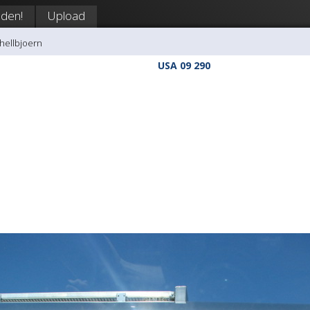
den!
Upload
shellbjoern
USA 09 290