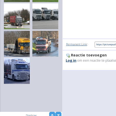
:
Permanent Link
Reactie toevoegen
Log in
om een reactie te plaats
up
Diashow