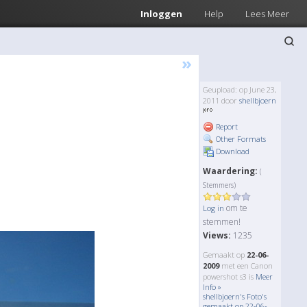
Inloggen
Help
Lees Meer
»
Geupload: op June 23,
2011 door
shellbjoern
Report
Other Formats
Download
Waardering:
(
Stemmers)
om te
Log in
stemmen!
Views:
1235
Gemaakt op
22-06-
2009
met een Canon
powershot s3 is
Meer
Info »
shellbjoern's Foto's
gemaakt op 22-06-