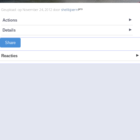
Geupload: op November 24, 2012 door
shellbjoern
Actions
Details
Share
Reacties