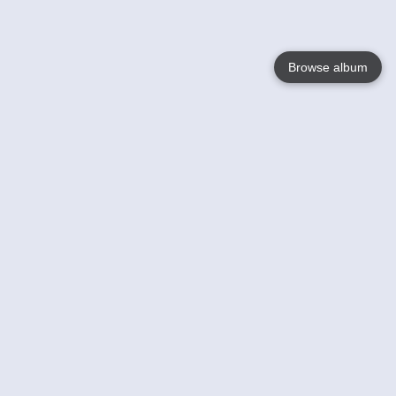
Browse album
Language
English
Nederlands
Français
Jouw
Help
Lees Meer