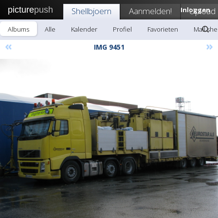
picture
push
Shellbjoern
Aanmelden!
Inloggen
Upload
Albums
Alle
Kalender
Profiel
Favorieten
Mail she
«
»
IMG 9451