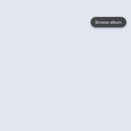
Browse album
Language
English
Nederlands
Français
Jouw
Help
Lees Meer