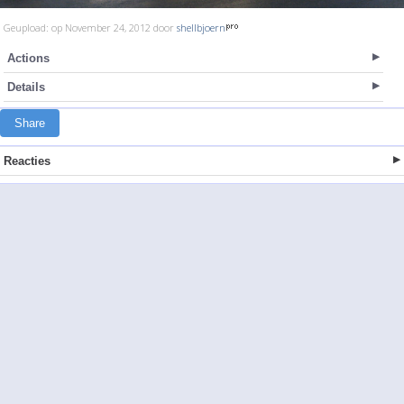
Geupload: op November 24, 2012 door
shellbjoern
Actions
Details
Share
Reacties