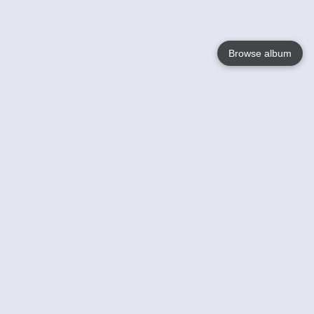
Browse album
Language
English
Nederlands
Français
Jouw
Help
Lees Meer