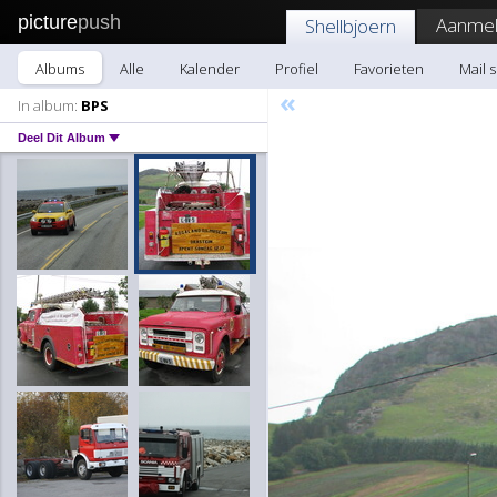
picture
push
Aanmel
Shellbjoern
Albums
Alle
Kalender
Profiel
Favorieten
Mail 
«
In album:
BPS
Deel Dit Album