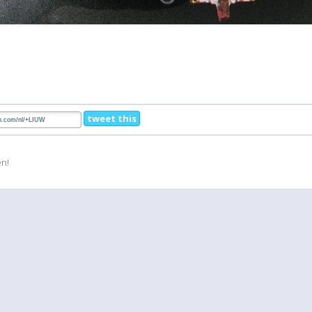
tweet this
en!