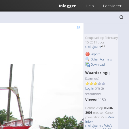
Inloggen
Help
Lees Meer
»
Geupload: op February
15, 2011 door
shellbjoern
Report
Other Formats
Download
Waardering:
(
Stemmers)
om te
Log in
stemmen!
Views:
1150
Gemaakt op
06-08-
2008
met een Canon
powershot s5 is
Meer
Info »
shellbjoern's Foto's