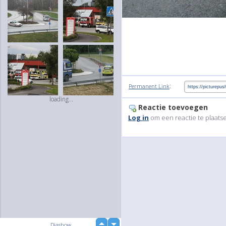
:
Permanent Link
loading...
Reactie toevoegen
Log in
om een reactie te plaats
up
Diashow