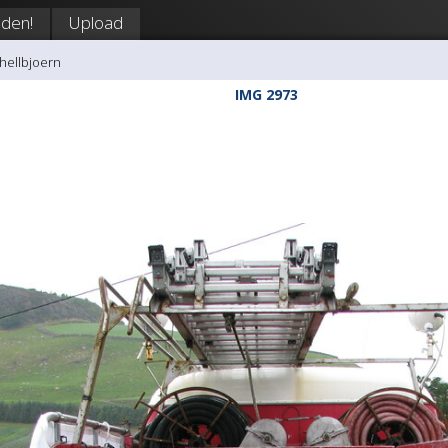
den!
Upload
shellbjoern
IMG 2973